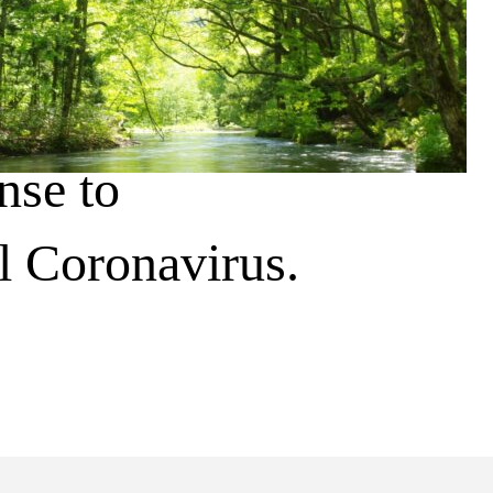
nse to
l Coronavirus.