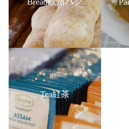
Bread欧州パン
P
Tea紅茶